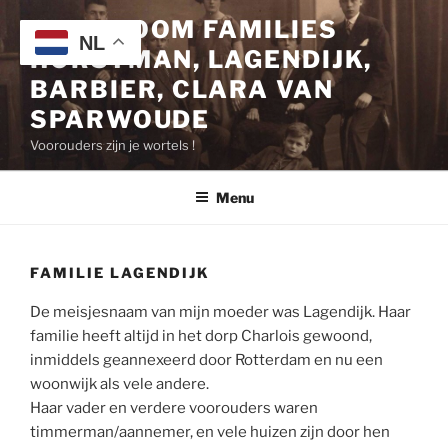
Ga
STAMBOOM FAMILIES
naar
NL
HORSTMAN, LAGENDIJK,
de
inhoud
BARBIER, CLARA VAN
SPARWOUDE
Voorouders zijn je wortels !
Menu
FAMILIE LAGENDIJK
De meisjesnaam van mijn moeder was Lagendijk. Haar
familie heeft altijd in het dorp Charlois gewoond,
inmiddels geannexeerd door Rotterdam en nu een
woonwijk als vele andere.
Haar vader en verdere voorouders waren
timmerman/aannemer, en vele huizen zijn door hen