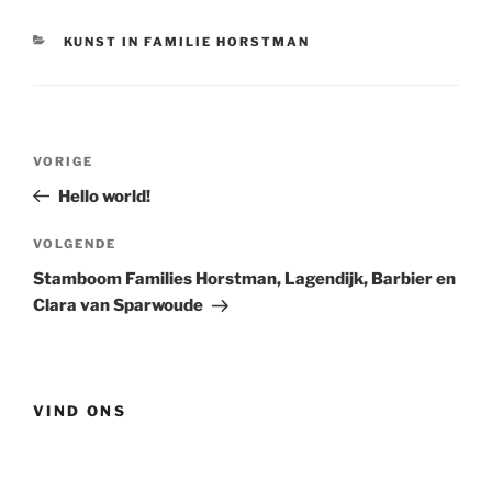
CATEGORIEËN
KUNST IN FAMILIE HORSTMAN
Bericht
Vorig
VORIGE
navigatie
bericht
Hello world!
Volgend
VOLGENDE
bericht
Stamboom Families Horstman, Lagendijk, Barbier en
Clara van Sparwoude
VIND ONS