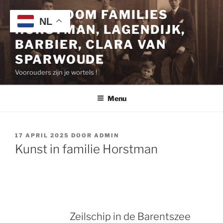
Ga
STAMBOOM FAMILIES
naar
NL
HORSTMAN, LAGENDIJK,
de
inhoud
BARBIER, CLARA VAN
SPARWOUDE
Voorouders zijn je wortels !
Menu
GEPLAATST
17 APRIL 2025
DOOR
ADMIN
OP
Kunst in familie Horstman
Zeilschip in de Barentszee